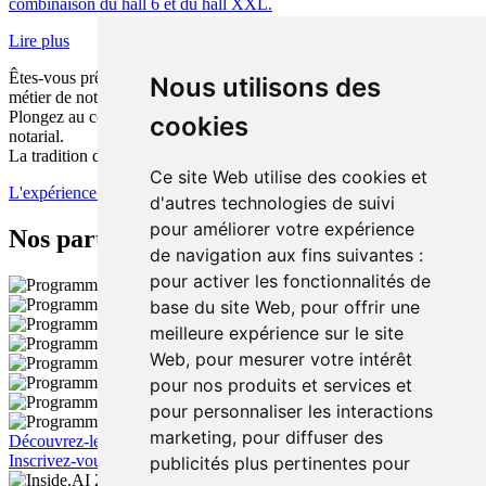
combinaison du hall 6 et du hall XXL.
Lire plus
Êtes-vous prêt pour la plus grande révolution technologique du
Nous utilisons des
métier de notaire ?
Plongez au cœur de l’intelligence artificielle lors du Congrès
cookies
notarial.
La tradition de demain commence ici.
Ce site Web utilise des cookies et
L'expérience de l'IA
d'autres technologies de suivi
pour améliorer votre expérience
Nos partenaires
de navigation aux fins suivantes :
pour activer les fonctionnalités de
base du site Web
,
pour offrir une
meilleure expérience sur le site
Web
,
pour mesurer votre intérêt
pour nos produits et services et
pour personnaliser les interactions
marketing
,
pour diffuser des
Découvrez-les ici
Devenez partenaire
Inscrivez-vous ici
publicités plus pertinentes pour