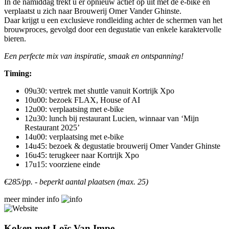
In de namiddag trekt u er opnieuw actief op uit met de e-bike en
verplaatst u zich naar Brouwerij Omer Vander Ghinste.
Daar krijgt u een exclusieve rondleiding achter de schermen van het
brouwproces, gevolgd door een degustatie van enkele karaktervolle
bieren.
Een perfecte mix van inspiratie, smaak en ontspanning!
Timing:
09u30: vertrek met shuttle vanuit Kortrijk Xpo
10u00: bezoek FLAX, House of AI
12u00: verplaatsing met e-bike
12u30: lunch bij restaurant Lucien, winnaar van ‘Mijn
Restaurant 2025’
14u00: verplaatsing met e-bike
14u45: bezoek & degustatie brouwerij Omer Vander Ghinste
16u45: terugkeer naar Kortrijk Xpo
17u15: voorziene einde
€285/pp. - beperkt aantal plaatsen (max. 25)
meer
minder
info
Koken met Loïc Van Impe