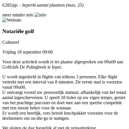
€285/pp. - beperkt aantal plaatsen (max. 25)
meer
minder
info
Notariële golf
Cultureel
Vrijdag 18 september 09:00
Voor deze activiteit wordt er ter plaatse afgesproken om 09u00 aan
Golfclub De Palingbeek te Ieper.
U wordt ingedeeld in flights van telkens 3 personen. Elke flight
vertrekt met een interval van 8 minuten. De eerste start is voorzien
vanaf 09u00.
U ontvangt vooraf uw persoonlijk startuur, afhankelijk van het totaal
aantal ingeschrevenen. U speelt 18 holes op uw eigen tempo, geniet
van het prachtige parcours en doet mee aan een speelse competitie
met een mooie beker voor de winnaar.
Er wordt een heerlijk, vers bereid lunchpakket voorzien voor de
deelnemers om on-the-go te nuttigen.
We sluiten de dag feestelijk af met de prijsuitreiking.