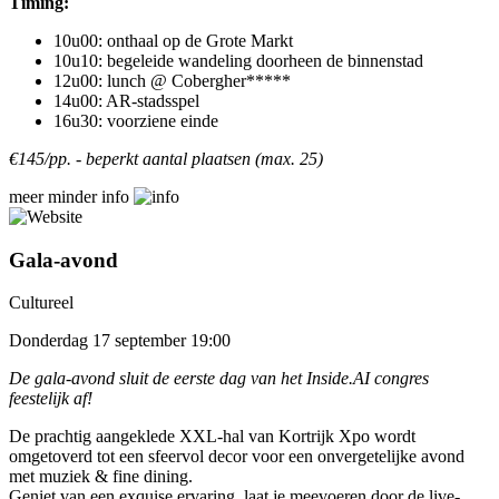
Timing:
10u00: onthaal op de Grote Markt
10u10: begeleide wandeling doorheen de binnenstad
12u00: lunch @ Cobergher*****
14u00: AR-stadsspel
16u30: voorziene einde
€145/pp. - beperkt aantal plaatsen (max. 25)
meer
minder
info
Gala-avond
Cultureel
Donderdag 17 september 19:00
De gala-avond sluit de eerste dag van het Inside.AI congres
feestelijk af!
De prachtig aangeklede XXL-hal van Kortrijk Xpo wordt
omgetoverd tot een sfeervol decor voor een onvergetelijke avond
met muziek & fine dining.
Geniet van een exquise ervaring, laat je meevoeren door de live-