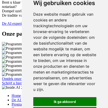
Wij gebruiken cookies
Bent u klaar voor de grootste technologische omslag in het
notariaat?
Dompel uzelf onder in de wereld van AI op het Notarieel Congres.
Deze website maakt gebruik van
De traditie van morgen begint hier.
cookies en andere
De AI experience
trackingtechnologieën om uw
browse-ervaring te verbeteren
Onze partners
voor de volgende doeleinden:
om
de basisfunctionaliteit van de
website mogelijk te maken
,
om
een betere ervaring op de website
te bieden
,
om uw interesse in
onze producten en diensten te
meten en marketinginteracties te
personaliseren
,
om advertenties
Ontdek onze partners hier
Word partner
Schrijf u hier in
weer te geven die relevanter voor
u zijn
.
Home
De AI experience
Ik ga akkoord
Programma