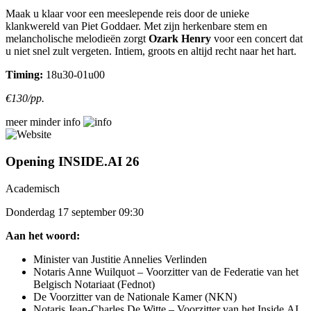
Maak u klaar voor een meeslepende reis door de unieke
klankwereld van Piet Goddaer. Met zijn herkenbare stem en
melancholische melodieën zorgt
Ozark Henry
voor een concert dat
u niet snel zult vergeten. Intiem, groots en altijd recht naar het hart.
Timing:
18u30-01u00
€130/pp.
meer
minder
info
Opening INSIDE.AI 26
Academisch
Donderdag 17 september 09:30
Aan het woord:
Minister van Justitie Annelies Verlinden
Notaris Anne Wuilquot – Voorzitter van de Federatie van het
Belgisch Notariaat (Fednot)
De Voorzitter van de Nationale Kamer (NKN)
Notaris Jean-Charles De Witte – Voorzitter van het Inside.AI