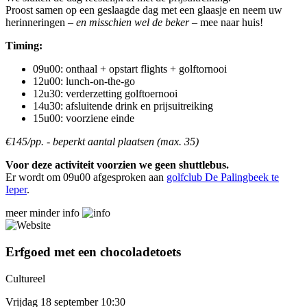
Proost samen op een geslaagde dag met een glaasje en neem uw
herinneringen –
en misschien wel de beker
– mee naar huis!
Timing:
09u00: onthaal + opstart flights + golftornooi
12u00: lunch-on-the-go
12u30: verderzetting golftoernooi
14u30: afsluitende drink en prijsuitreiking
15u00: voorziene einde
€145/pp. - beperkt aantal plaatsen (max. 35)
Voor deze activiteit voorzien we geen shuttlebus.
Er wordt om 09u00 afgesproken aan
golfclub De Palingbeek te
Ieper
.
meer
minder
info
Erfgoed met een chocoladetoets
Cultureel
Vrijdag 18 september 10:30