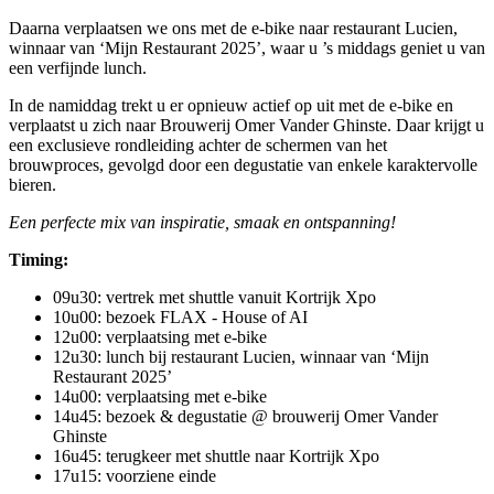
Daarna verplaatsen we ons met de e-bike naar restaurant Lucien,
winnaar van ‘Mijn Restaurant 2025’, waar u ’s middags geniet u van
een verfijnde lunch.
In de namiddag trekt u er opnieuw actief op uit met de e-bike en
verplaatst u zich naar Brouwerij Omer Vander Ghinste. Daar krijgt u
een exclusieve rondleiding achter de schermen van het
brouwproces, gevolgd door een degustatie van enkele karaktervolle
bieren.
Een perfecte mix van inspiratie, smaak en ontspanning!
Timing:
09u30: vertrek met shuttle vanuit Kortrijk Xpo
10u00: bezoek FLAX - House of AI
12u00: verplaatsing met e-bike
12u30: lunch bij restaurant Lucien, winnaar van ‘Mijn
Restaurant 2025’
14u00: verplaatsing met e-bike
14u45: bezoek & degustatie @ brouwerij Omer Vander
Ghinste
16u45: terugkeer met shuttle naar Kortrijk Xpo
17u15: voorziene einde